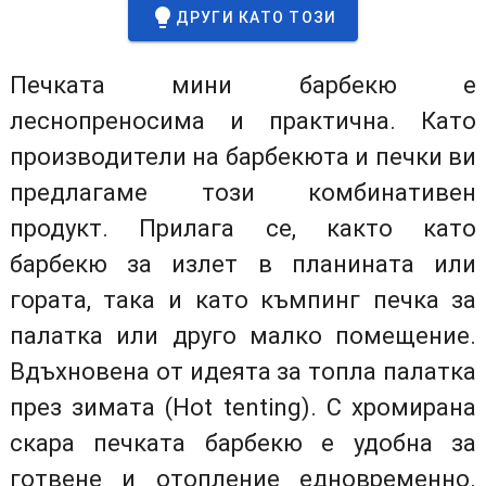
ДРУГИ КАТО ТОЗИ
Печката мини барбекю е
леснопреносимa и практичнa. Като
производители на барбекюта и печки ви
предлагаме този комбинативен
продукт. Прилага се, както като
барбекю за излет в планината или
гората, така и като къмпинг печка за
палатка или друго малко помещение.
Вдъхновена от идеята за топла палатка
през зимата (Hot tenting). С хромирана
скара печката барбекю е удобна за
готвене и отопление едновременно.