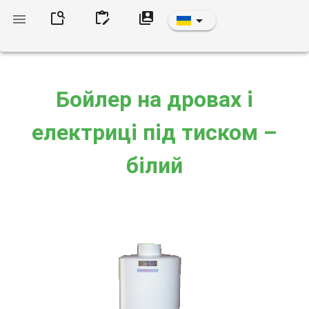
Бойлер на дровах і
електриці під тиском –
білий