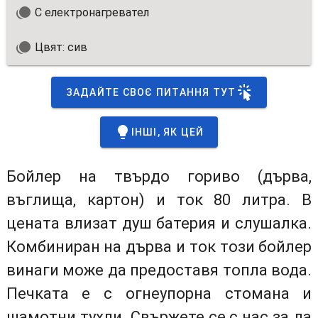
С електронагревател
Цвят: сив
ЗАДАЙТЕ СВОЄ ПИТАННЯ ТУТ
ІНШІ, ЯК ЦЕЙ
Бойлер на твърдо гориво (дърва,
въглища, картон) и ток 80 литра. В
цената влизат душ батерия и слушалка.
Комбиниран на дърва и ток този бойлер
винаги може да предоставя топла вода.
Печката е с огнеупорна стомана и
шамотни тухли. Свържете се с нас за да