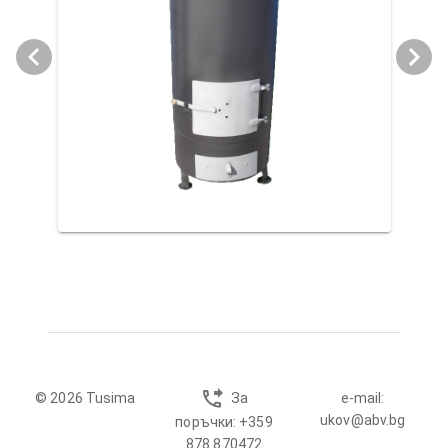
© 2026 Tusima
За
e-mail:
ukov@abv.bg
поръчки: +359
878 870472