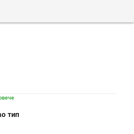
овече
о тип