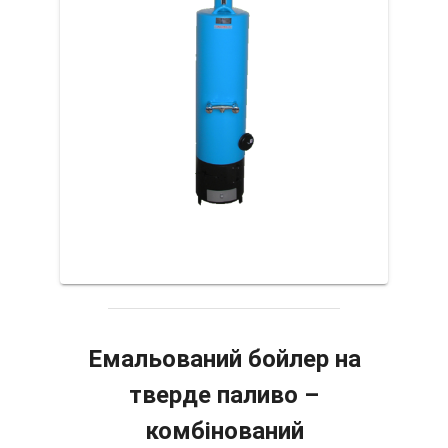
Емальований бойлер на
тверде паливо –
комбінований