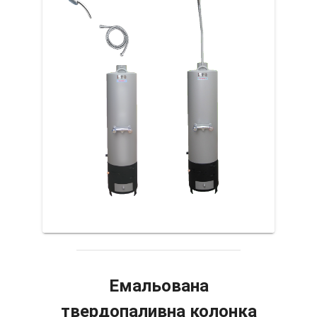
Емальована
твердопаливна колонка